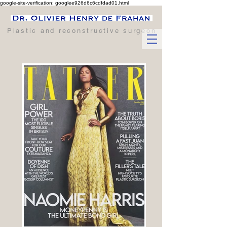
google-site-verification: googlee926d6c6cdfdad01.html
Plastic and reconstructive surgeon